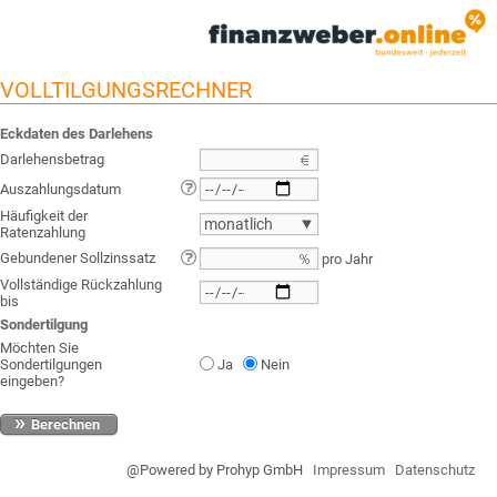
VOLLTILGUNGSRECHNER
Eckdaten des Darlehens
Darlehensbetrag
Auszahlungsdatum
Häufigkeit der
monatlich
Ratenzahlung
Gebundener Sollzinssatz
pro Jahr
Vollständige Rückzahlung
bis
Sondertilgung
Möchten Sie
Sondertilgungen
Ja
Nein
eingeben?
Berechnen
@Powered by Prohyp GmbH
Impressum
Datenschutz