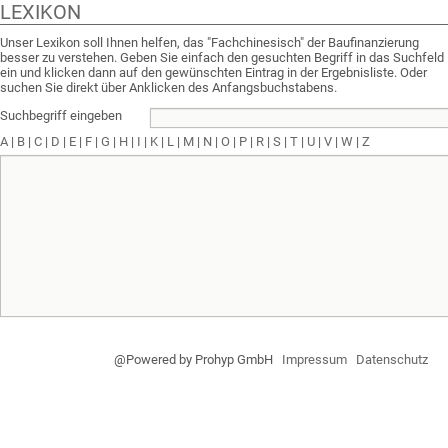
LEXIKON
Unser Lexikon soll Ihnen helfen, das "Fachchinesisch" der Baufinanzierung
besser zu verstehen. Geben Sie einfach den gesuchten Begriff in das Suchfeld
ein und klicken dann auf den gewünschten Eintrag in der Ergebnisliste. Oder
suchen Sie direkt über Anklicken des Anfangsbuchstabens.
Suchbegriff eingeben
A
|
B
|
C
|
D
|
E
|
F
|
G
|
H
|
I
|
K
|
L
|
M
|
N
|
O
|
P
|
R
|
S
|
T
|
U
|
V
|
W
|
Z
@Powered by Prohyp GmbH
Impressum
Datenschutz